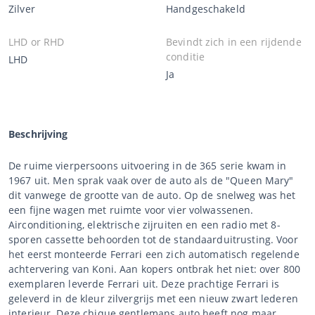
Zilver
Handgeschakeld
LHD or RHD
Bevindt zich in een rijdende
conditie
LHD
Ja
Beschrijving
De ruime vierpersoons uitvoering in de 365 serie kwam in
1967 uit. Men sprak vaak over de auto als de "Queen Mary"
dit vanwege de grootte van de auto. Op de snelweg was het
een fijne wagen met ruimte voor vier volwassenen.
Airconditioning, elektrische zijruiten en een radio met 8-
sporen cassette behoorden tot de standaarduitrusting. Voor
het eerst monteerde Ferrari een zich automatisch regelende
achtervering van Koni. Aan kopers ontbrak het niet: over 800
exemplaren leverde Ferrari uit. Deze prachtige Ferrari is
geleverd in de kleur zilvergrijs met een nieuw zwart lederen
interieur. Deze chique gentlemans auto heeft nog maar