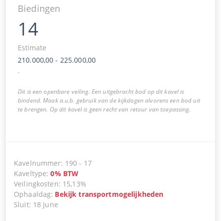
Biedingen
14
Estimate
210.000,00
-
225.000,00
.
Dit is een openbare veiling. Een uitgebracht bod op dit kavel is
bindend. Maak a.u.b. gebruik van de kijkdagen alvorens een bod uit
te brengen. Op dit kavel is geen recht van retour van toepassing.
Kavelnummer
:
190
-
17
Kaveltype
:
0
%
BTW
Veilingkosten
:
15,13%
Ophaaldag
:
Bekijk transportmogelijkheden
Sluit
:
18 June