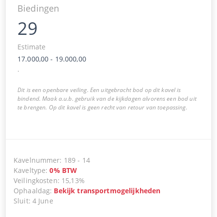
Biedingen
29
Estimate
17.000,00
-
19.000,00
.
Dit is een openbare veiling. Een uitgebracht bod op dit kavel is
bindend. Maak a.u.b. gebruik van de kijkdagen alvorens een bod uit
te brengen. Op dit kavel is geen recht van retour van toepassing.
Kavelnummer
:
189
-
14
Kaveltype
:
0
%
BTW
Veilingkosten
:
15,13%
Ophaaldag
:
Bekijk transportmogelijkheden
Sluit
:
4 June