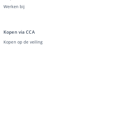
Werken bij
Kopen via CCA
Kopen op de veiling
Algemene voorwaarden koper
Disclaimer
Privacy Statement
Verkopen via CCA
Verkopen via de veiling
Algemene voorwaarden verkoper