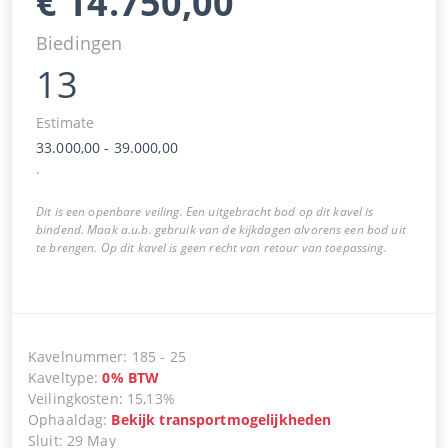
€
14.750,00
Biedingen
13
Estimate
33.000,00
-
39.000,00
.
Dit is een openbare veiling. Een uitgebracht bod op dit kavel is
bindend. Maak a.u.b. gebruik van de kijkdagen alvorens een bod uit
te brengen. Op dit kavel is geen recht van retour van toepassing.
Kavelnummer
:
185
-
25
Kaveltype
:
0
%
BTW
Veilingkosten
:
15,13%
Ophaaldag
:
Bekijk transportmogelijkheden
Sluit
:
29 May