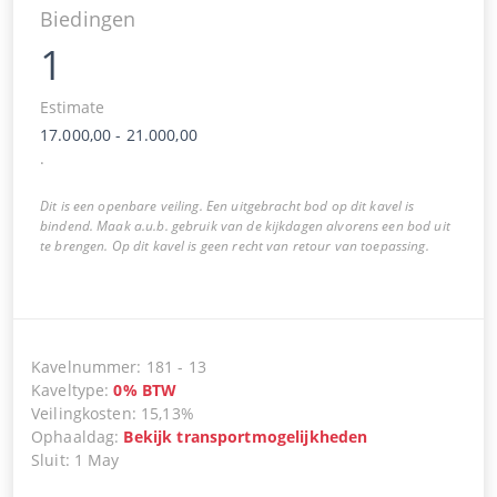
Biedingen
1
Estimate
17.000,00
-
21.000,00
.
Dit is een openbare veiling. Een uitgebracht bod op dit kavel is
bindend. Maak a.u.b. gebruik van de kijkdagen alvorens een bod uit
te brengen. Op dit kavel is geen recht van retour van toepassing.
Kavelnummer
:
181
-
13
Kaveltype
:
0
%
BTW
Veilingkosten
:
15,13%
Ophaaldag
:
Bekijk transportmogelijkheden
Sluit
:
1 May