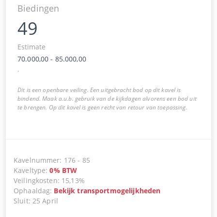
Biedingen
49
Estimate
70.000,00
-
85.000,00
.
Dit is een openbare veiling. Een uitgebracht bod op dit kavel is
bindend. Maak a.u.b. gebruik van de kijkdagen alvorens een bod uit
te brengen. Op dit kavel is geen recht van retour van toepassing.
Kavelnummer
:
176
-
85
Kaveltype
:
0
%
BTW
Veilingkosten
:
15,13%
Ophaaldag
:
Bekijk transportmogelijkheden
Sluit
:
25 April