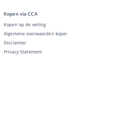
Kopen via CCA
Kopen op de veiling
Algemene voorwaarden koper
Disclaimer
Privacy Statement
Verkopen via CCA
Verkopen via de veiling
Algemene voorwaarden verkoper
Mijn CCA
Inloggen