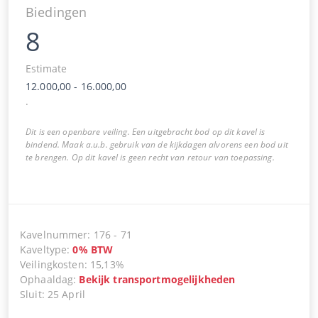
Biedingen
8
Estimate
12.000,00
-
16.000,00
.
Dit is een openbare veiling. Een uitgebracht bod op dit kavel is
bindend. Maak a.u.b. gebruik van de kijkdagen alvorens een bod uit
te brengen. Op dit kavel is geen recht van retour van toepassing.
Kavelnummer
:
176
-
71
Kaveltype
:
0
%
BTW
Veilingkosten
:
15,13%
Ophaaldag
:
Bekijk transportmogelijkheden
Sluit
:
25 April