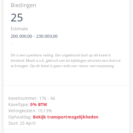
Biedingen
25
Estimate
200.000,00
-
230.000,00
.
Dit is een openbare veiling. Een uitgebracht bod op dit kavel is
bindend. Maak a.u.b. gebruik van de kijkdagen alvorens een bod uit
te brengen. Op dit kavel is geen recht van retour van toepassing.
Kavelnummer
:
176
-
66
Kaveltype
:
0
%
BTW
Veilingkosten
:
15,13%
Ophaaldag
:
Bekijk transportmogelijkheden
Sluit
:
25 April