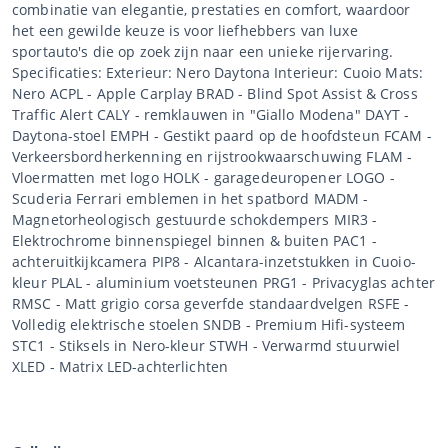
combinatie van elegantie, prestaties en comfort, waardoor
het een gewilde keuze is voor liefhebbers van luxe
sportauto's die op zoek zijn naar een unieke rijervaring.
Specificaties: Exterieur: Nero Daytona Interieur: Cuoio Mats:
Nero ACPL - Apple Carplay BRAD - Blind Spot Assist & Cross
Traffic Alert CALY - remklauwen in "Giallo Modena" DAYT -
Daytona-stoel EMPH - Gestikt paard op de hoofdsteun FCAM -
Verkeersbordherkenning en rijstrookwaarschuwing FLAM -
Vloermatten met logo HOLK - garagedeuropener LOGO -
Scuderia Ferrari emblemen in het spatbord MADM -
Magnetorheologisch gestuurde schokdempers MIR3 -
Elektrochrome binnenspiegel binnen & buiten PAC1 -
achteruitkijkcamera PIP8 - Alcantara-inzetstukken in Cuoio-
kleur PLAL - aluminium voetsteunen PRG1 - Privacyglas achter
RMSC - Matt grigio corsa geverfde standaardvelgen RSFE -
Volledig elektrische stoelen SNDB - Premium Hifi-systeem
STC1 - Stiksels in Nero-kleur STWH - Verwarmd stuurwiel
XLED - Matrix LED-achterlichten