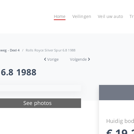
Home
Veilingen
Veil uw auto
T
 weg - Deel 4
Rolls Royce Silver Spur 6.8 1988
Vorige
Volgende
 6.8 1988
See photos
Huidig bo
€
19.