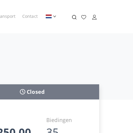
ransport
Contact
Closed
d
Biedingen
250,00
35