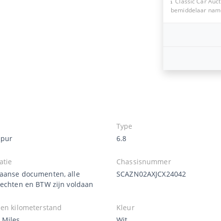
Classic Car Auct
bemiddelaar namen
Type
Spur
6.8
atie
Chassisnummer
aanse documenten, alle
SCAZN02AXJCX24042
rechten en BTW zijn voldaan
zen kilometerstand
Kleur
 Miles
Wit