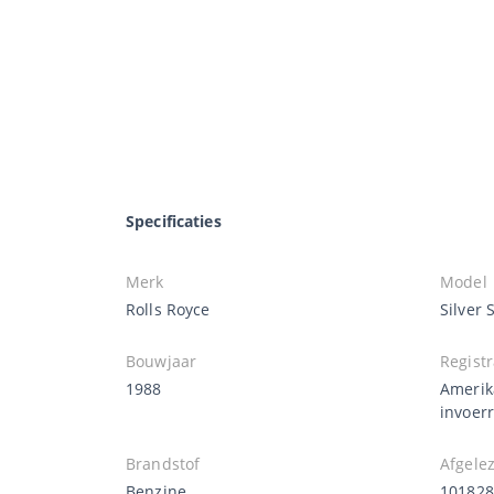
Specificaties
Merk
Model
Rolls Royce
Silver 
Bouwjaar
Registr
1988
Amerik
invoer
Brandstof
Afgele
Benzine
101828