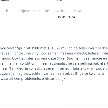
 zich in een rijdende conditie
Geldige APK t/m
08-05-2024
ce Silver Spur uit 1988 met 101.828 mijl op de teller (verifieerb
et een lichtbruine vinyl top, samen met een volledig lederen inter
r mooi. Ook het interieur van deze Silver Spur is in zeer mooie en 
remmen, airconditioning, een automatische versnellingsbak, elektr
 een Tan kleurig volledig lederen interieur, fabrieks vinyl top, en
, zoals je mag verwachten van een eersteklas Engelse kwaliteitslim
 waaruit een probleemloze historie blijkt.