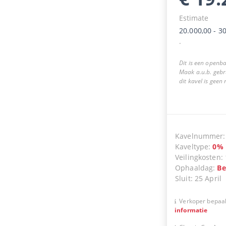
Estimate
20.000,00
-
30
.
Dit is een openba
Maak a.u.b. gebr
dit kavel is geen
Kavelnummer
Kaveltype
:
0
%
Veilingkosten
:
Ophaaldag
:
Be
Sluit
:
25 April
Verkoper bepaal
informatie