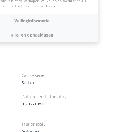
ions is niet de verkoper. Wij veilen en factureren als
s een derde partij, de verkoper.
Veilinginformatie
Kijk- en ophaaldagen
Carrosserie
Sedan
Datum eerste toelating
01-02-1988
Transmissie
Automaat