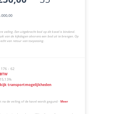
.000,00
re veiling. Een uitgebracht bod op dit kavel is bindend.
uik van de kijkdagen alvorens een bod uit te brengen. Op
 recht van retour van toepassing.
:
176
-
62
BTW
15,13%
kijk transportmogelijkheden
t na de veiling of de kavel wordt gegund
-
Meer