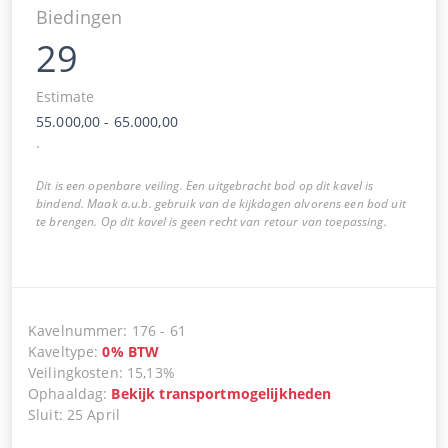
Biedingen
29
Estimate
55.000,00
-
65.000,00
.
Dit is een openbare veiling. Een uitgebracht bod op dit kavel is
bindend. Maak a.u.b. gebruik van de kijkdagen alvorens een bod uit
te brengen. Op dit kavel is geen recht van retour van toepassing.
Kavelnummer
:
176
-
61
Kaveltype
:
0
%
BTW
Veilingkosten
:
15,13%
Ophaaldag
:
Bekijk transportmogelijkheden
Sluit
:
25 April