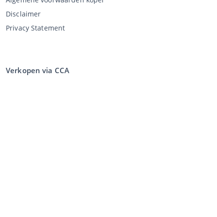
Disclaimer
Privacy Statement
Verkopen via CCA
Verkopen via de veiling
Algemene voorwaarden verkoper
Mijn CCA
Inloggen
Registreren