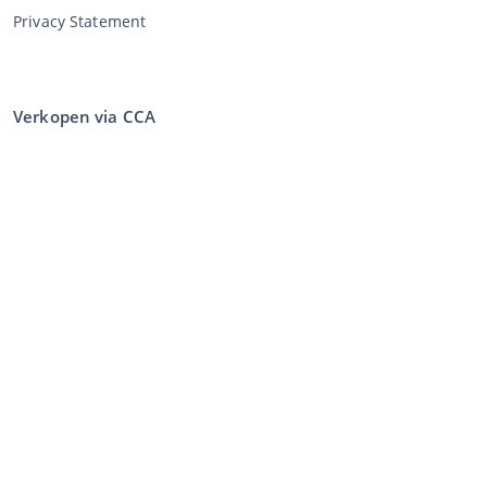
Privacy Statement
Verkopen via CCA
Verkopen via de veiling
Algemene voorwaarden verkoper
Mijn CCA
Inloggen
Registreren