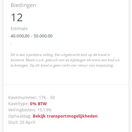
Biedingen
12
Estimate
40.000,00
-
50.000,00
.
Dit is een openbare veiling. Een uitgebracht bod op dit kavel is
bindend. Maak a.u.b. gebruik van de kijkdagen alvorens een bod uit
te brengen. Op dit kavel is geen recht van retour van toepassing.
Kavelnummer
:
176
-
50
Kaveltype
:
0
%
BTW
Veilingkosten
:
15,13%
Ophaaldag
:
Bekijk transportmogelijkheden
Sluit
:
25 April