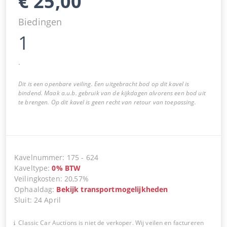
€
25,00
Biedingen
1
.
Dit is een openbare veiling. Een uitgebracht bod op dit kavel is
bindend. Maak a.u.b. gebruik van de kijkdagen alvorens een bod uit
te brengen. Op dit kavel is geen recht van retour van toepassing.
Kavelnummer
:
175
-
624
Kaveltype
:
0
%
BTW
Veilingkosten
:
20,57%
Ophaaldag
:
Bekijk transportmogelijkheden
Sluit
:
24 April
Classic Car Auctions is niet de verkoper. Wij veilen en factureren