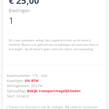
€
25,00
Biedingen
1
.
Dit is een openbare veiling. Een uitgebracht bod op dit kavel is
bindend. Maak a.u.b. gebruik van de kijkdagen alvorens een bod uit
te brengen. Op dit kavel is geen recht van retour van toepassing.
Kavelnummer
:
175
-
624
Kaveltype
:
0
%
BTW
Veilingkosten
:
20,57%
Ophaaldag
:
Bekijk transportmogelijkheden
Sluit
:
24 April
Classic Car Auctions is niet de verkoper. Wij veilen en factureren