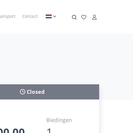
ransport
Contact
Closed
d
Biedingen
00,00
1