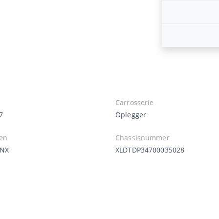
Carrosserie
7
Oplegger
en
Chassisnummer
-NX
XLDTDP34700035028