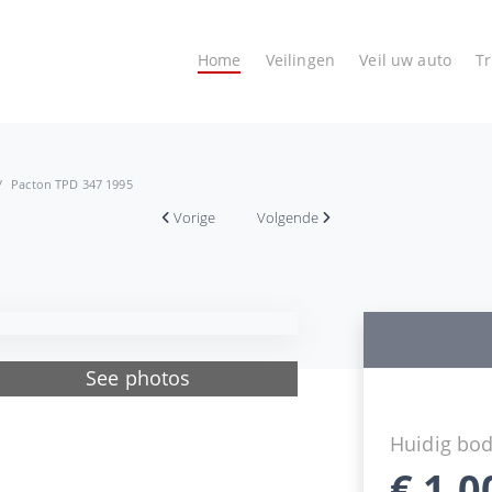
Home
Veilingen
Veil uw auto
T
Pacton TPD 347 1995
Vorige
Volgende
See photos
Huidig bo
€
1.0