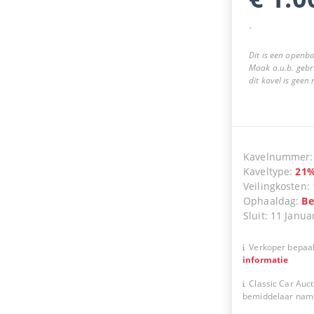
.
Dit is een openba
Maak a.u.b. gebr
dit kavel is geen
Kavelnummer
Kaveltype
:
21
Veilingkosten
:
Ophaaldag
:
Be
Sluit
:
11 Janua
Verkoper bepaal
informatie
Classic Car Auct
bemiddelaar namen