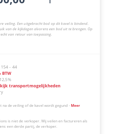
re veiling. Een uitgebracht bod op dit kavel is bindend.
uik van de kijkdagen alvorens een bod uit te brengen. Op
 recht van retour van toepassing.
:
154
-
44
%
BTW
12,5%
kijk transportmogelijkheden
ry
t na de veiling of de kavel wordt gegund
-
Meer
ions is niet de verkoper. Wij veilen en factureren als
s een derde partij, de verkoper.