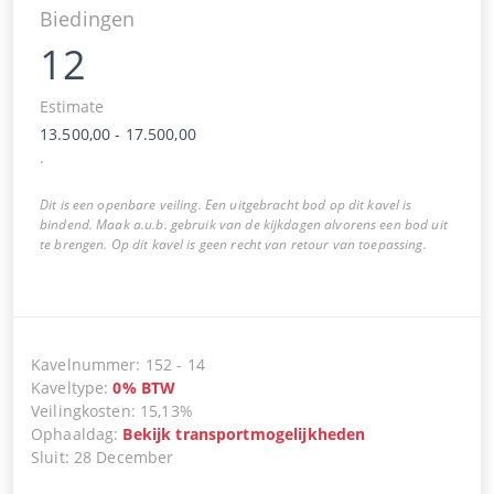
Biedingen
12
Estimate
13.500,00
-
17.500,00
.
Dit is een openbare veiling. Een uitgebracht bod op dit kavel is
bindend. Maak a.u.b. gebruik van de kijkdagen alvorens een bod uit
te brengen. Op dit kavel is geen recht van retour van toepassing.
Kavelnummer
:
152
-
14
Kaveltype
:
0
%
BTW
Veilingkosten
:
15,13%
Ophaaldag
:
Bekijk transportmogelijkheden
Sluit
:
28 December