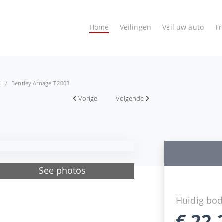
Home
Veilingen
Veil uw auto
T
1
Bentley Arnage T 2003
Vorige
Volgende
See photos
Huidig bo
€
22.