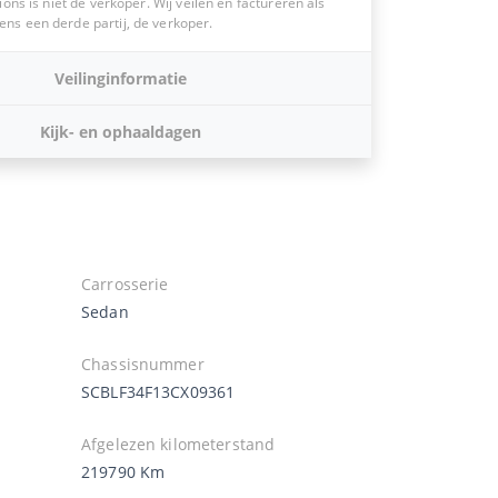
ions is niet de verkoper. Wij veilen en factureren als
s een derde partij, de verkoper.
Veilinginformatie
Kijk- en ophaaldagen
Carrosserie
Sedan
Chassisnummer
SCBLF34F13CX09361
Afgelezen kilometerstand
219790 Km