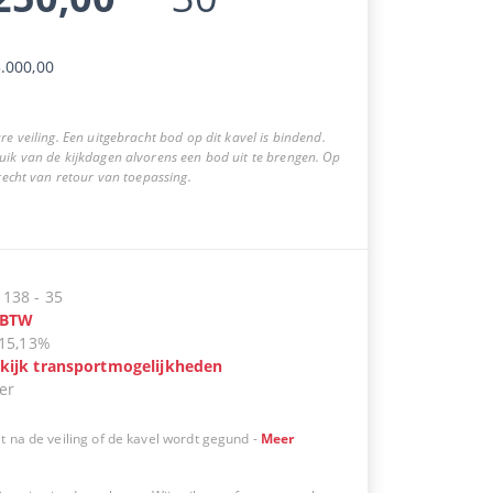
.000,00
re veiling. Een uitgebracht bod op dit kavel is bindend.
uik van de kijkdagen alvorens een bod uit te brengen. Op
 recht van retour van toepassing.
:
138
-
35
BTW
15,13%
kijk transportmogelijkheden
er
t na de veiling of de kavel wordt gegund
-
Meer