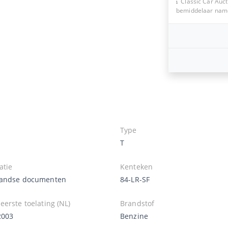
Classic Car Auct
bemiddelaar namen
Type
T
atie
Kenteken
andse documenten
84-LR-SF
erste toelating (NL)
Brandstof
2003
Benzine