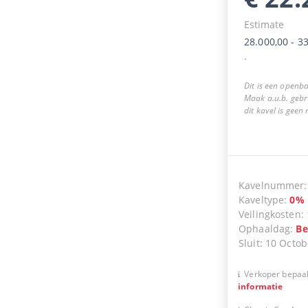
Estimate
28.000,00
-
33
.
Dit is een openba
Maak a.u.b. gebr
dit kavel is geen
Kavelnummer
Kaveltype
:
0
%
Veilingkosten
:
Ophaaldag
:
Be
Sluit
:
10 Octob
Verkoper bepaal
informatie