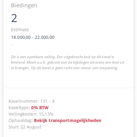
Biedingen
2
Estimate
18.000,00
-
22.000,00
.
Dit is een openbare veiling. Een uitgebracht bod op dit kavel is
bindend. Maak a.u.b. gebruik van de kijkdagen alvorens een bod uit
te brengen. Op dit kavel is geen recht van retour van toepassing.
Kavelnummer
:
131
-
4
Kaveltype
:
0
%
BTW
Veilingkosten
:
15,13%
Ophaaldag
:
Bekijk transportmogelijkheden
Sluit
:
22 August