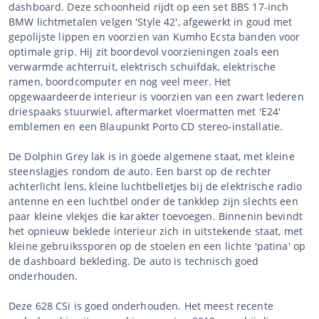
dashboard. Deze schoonheid rijdt op een set BBS 17-inch
BMW lichtmetalen velgen 'Style 42', afgewerkt in goud met
gepolijste lippen en voorzien van Kumho Ecsta banden voor
optimale grip. Hij zit boordevol voorzieningen zoals een
verwarmde achterruit, elektrisch schuifdak, elektrische
ramen, boordcomputer en nog veel meer. Het
opgewaardeerde interieur is voorzien van een zwart lederen
driespaaks stuurwiel, aftermarket vloermatten met 'E24'
emblemen en een Blaupunkt Porto CD stereo-installatie.
De Dolphin Grey lak is in goede algemene staat, met kleine
steenslagjes rondom de auto. Een barst op de rechter
achterlicht lens, kleine luchtbelletjes bij de elektrische radio
antenne en een luchtbel onder de tankklep zijn slechts een
paar kleine vlekjes die karakter toevoegen. Binnenin bevindt
het opnieuw beklede interieur zich in uitstekende staat, met
kleine gebruikssporen op de stoelen en een lichte 'patina' op
de dashboard bekleding. De auto is technisch goed
onderhouden.
Deze 628 CSi is goed onderhouden. Het meest recente