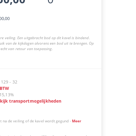
00,00
re veiling. Een uitgebracht bod op dit kavel is bindend.
uik van de kijkdagen alvorens een bod uit te brengen. Op
 recht van retour van toepassing.
:
129
-
32
BTW
15,13%
kijk transportmogelijkheden
t na de veiling of de kavel wordt gegund
-
Meer