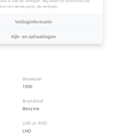
ions is niet de verkoper. Wij veilen en factureren als
s een derde partij, de verkoper.
Veilinginformatie
Kijk- en ophaaldagen
Bouwjaar
1950
Brandstof
Benzine
LHD or RHD
LHD