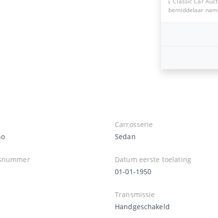
Classic Car Auct
bemiddelaar namen
Carrosserie
no
Sedan
isnummer
Datum eerste toelating
01-01-1950
Transmissie
Handgeschakeld