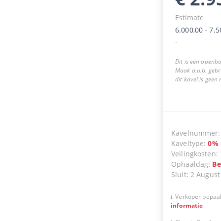
Estimate
6.000,00
-
7.5
.
Dit is een openba
Maak a.u.b. gebr
dit kavel is geen
Kavelnummer
Kaveltype
:
0
%
Veilingkosten
:
Ophaaldag
:
Be
Sluit
:
2 August
Verkoper bepaal
informatie