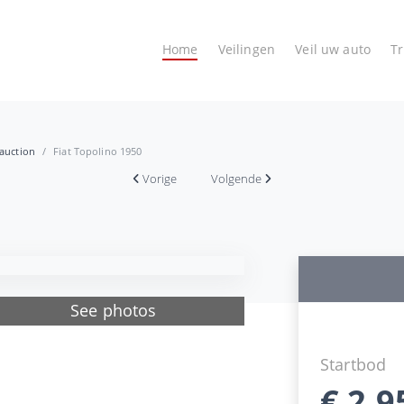
Home
Veilingen
Veil uw auto
T
 auction
Fiat Topolino 1950
Vorige
Volgende
See photos
Startbod
€
2.9