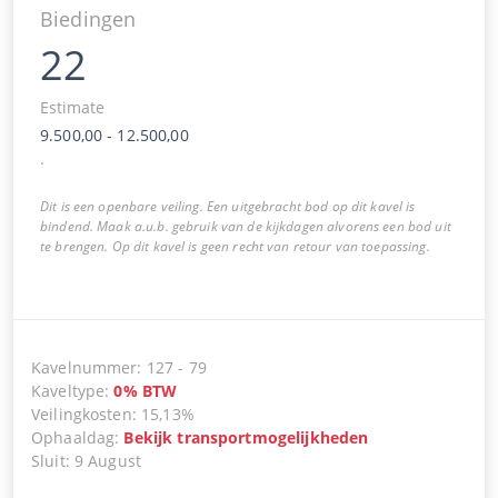
Biedingen
22
Estimate
9.500,00
-
12.500,00
.
Dit is een openbare veiling. Een uitgebracht bod op dit kavel is
bindend. Maak a.u.b. gebruik van de kijkdagen alvorens een bod uit
te brengen. Op dit kavel is geen recht van retour van toepassing.
Kavelnummer
:
127
-
79
Kaveltype
:
0
%
BTW
Veilingkosten
:
15,13%
Ophaaldag
:
Bekijk transportmogelijkheden
Sluit
:
9 August