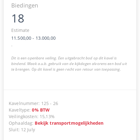
Biedingen
18
Estimate
11.500,00
-
13.000,00
.
Dit is een openbare veiling. Een uitgebracht bod op dit kavel is
bindend. Maak a.u.b. gebruik van de kijkdagen alvorens een bod uit
te brengen. Op dit kavel is geen recht van retour van toepassing.
Kavelnummer
:
125
-
26
Kaveltype
:
0
%
BTW
Veilingkosten
:
15,13%
Ophaaldag
:
Bekijk transportmogelijkheden
Sluit
:
12 July