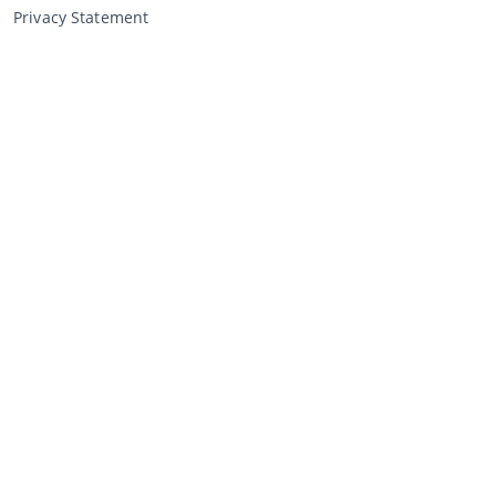
Privacy Statement
Verkopen via CCA
Verkopen via de veiling
Algemene voorwaarden verkoper
Mijn CCA
Inloggen
Registreren