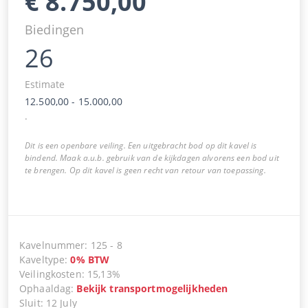
€
8.750,00
Biedingen
26
Estimate
12.500,00
-
15.000,00
.
Dit is een openbare veiling. Een uitgebracht bod op dit kavel is
bindend. Maak a.u.b. gebruik van de kijkdagen alvorens een bod uit
te brengen. Op dit kavel is geen recht van retour van toepassing.
Kavelnummer
:
125
-
8
Kaveltype
:
0
%
BTW
Veilingkosten
:
15,13%
Ophaaldag
:
Bekijk transportmogelijkheden
Sluit
:
12 July