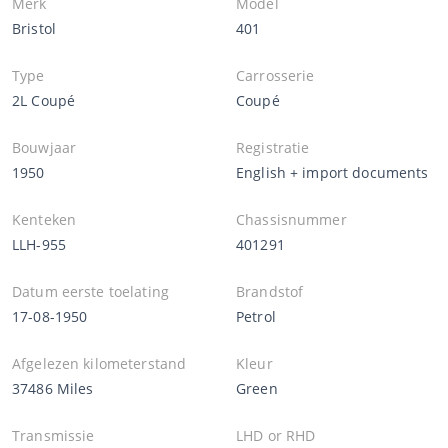
Merk
Model
Bristol
401
Type
Carrosserie
2L Coupé
Coupé
Bouwjaar
Registratie
1950
English + import documents
Kenteken
Chassisnummer
LLH-955
401291
Datum eerste toelating
Brandstof
17-08-1950
Petrol
Afgelezen kilometerstand
Kleur
37486 Miles
Green
Transmissie
LHD or RHD