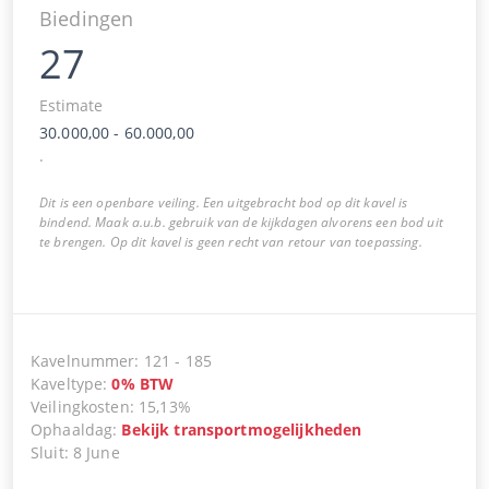
Biedingen
27
Estimate
30.000,00
-
60.000,00
.
Dit is een openbare veiling. Een uitgebracht bod op dit kavel is
bindend. Maak a.u.b. gebruik van de kijkdagen alvorens een bod uit
te brengen. Op dit kavel is geen recht van retour van toepassing.
Kavelnummer
:
121
-
185
Kaveltype
:
0
%
BTW
Veilingkosten
:
15,13%
Ophaaldag
:
Bekijk transportmogelijkheden
Sluit
:
8 June