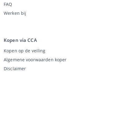
FAQ
Werken bij
Kopen via CCA
Kopen op de veiling
Algemene voorwaarden koper
Disclaimer
Privacy Statement
Verkopen via CCA
Verkopen via de veiling
Algemene voorwaarden verkoper