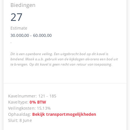
Biedingen
27
Estimate
30.000,00
-
60.000,00
.
Dit is een openbare veiling. Een uitgebracht bod op dit kavel is
bindend. Maak a.u.b. gebruik van de kijkdagen alvorens een bod uit
te brengen. Op dit kavel is geen recht van retour van toepassing.
Kavelnummer
:
121
-
185
Kaveltype
:
0
%
BTW
Veilingkosten
:
15,13%
Ophaaldag
:
Bekijk transportmogelijkheden
Sluit
:
8 June