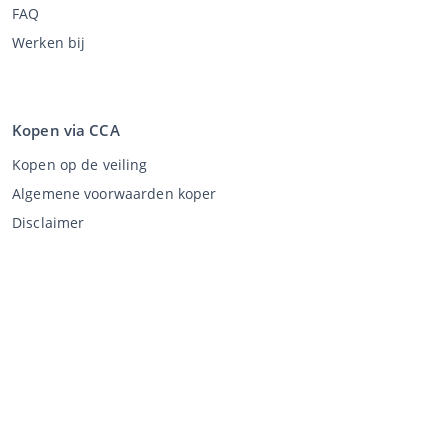
FAQ
Werken bij
Kopen via CCA
Kopen op de veiling
Algemene voorwaarden koper
Disclaimer
Privacy Statement
Verkopen via CCA
Verkopen via de veiling
Algemene voorwaarden verkoper