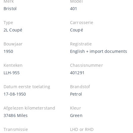
Merk
Model
Bristol
401
Type
Carrosserie
2L Coupé
Coupé
Bouwjaar
Registratie
1950
English + import documents
Kenteken
Chassisnummer
LLH-955
401291
Datum eerste toelating
Brandstof
17-08-1950
Petrol
Afgelezen kilometerstand
Kleur
37486 Miles
Green
Transmissie
LHD or RHD