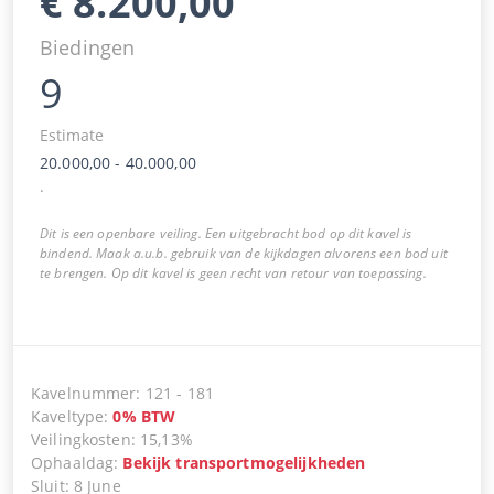
€
8.200,00
Biedingen
9
Estimate
20.000,00
-
40.000,00
.
Dit is een openbare veiling. Een uitgebracht bod op dit kavel is
bindend. Maak a.u.b. gebruik van de kijkdagen alvorens een bod uit
te brengen. Op dit kavel is geen recht van retour van toepassing.
Kavelnummer
:
121
-
181
Kaveltype
:
0
%
BTW
Veilingkosten
:
15,13%
Ophaaldag
:
Bekijk transportmogelijkheden
Sluit
:
8 June