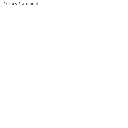
Privacy Statement
Verkopen via CCA
Verkopen via de veiling
Algemene voorwaarden verkoper
Mijn CCA
Inloggen
Registreren