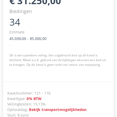
€
31.250,00
Biedingen
34
Estimate
45.000,00
-
85.000,00
.
Dit is een openbare veiling. Een uitgebracht bod op dit kavel is
bindend. Maak a.u.b. gebruik van de kijkdagen alvorens een bod uit
te brengen. Op dit kavel is geen recht van retour van toepassing.
Kavelnummer
:
121
-
176
Kaveltype
:
0
%
BTW
Veilingkosten
:
15,13%
Ophaaldag
:
Bekijk transportmogelijkheden
Sluit
:
8 June