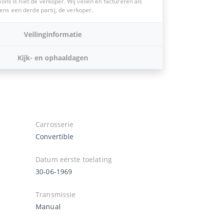
ions is niet de verkoper. Wij veilen en factureren als
s een derde partij, de verkoper.
Veilinginformatie
Kijk- en ophaaldagen
Carrosserie
Convertible
Datum eerste toelating
30-06-1969
Transmissie
Manual