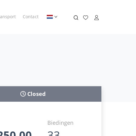
ransport
Contact
Closed
d
Biedingen
250,00
33