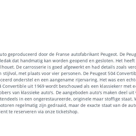
auto geproduceerd door de Franse autofabrikant Peugeot. De Peug
bledak dat handmatig kan worden geopend en gesloten. Het heeft
lhouet. De carrosserie is goed afgewerkt en had details zoals ve
 stijlvol, met plaats voor vier personen. De Peugeot 504 Convert
ceerd onderstel en een aangename rijervaring. Het was een echte
Convertible uit 1969 wordt beschouwd als een klassiekerr met een
ers van klassieke auto's. De aangeboden auto's maken deel uit v
otendeels in een ongerestaureerde, originele maar stoffige staa
toren regelmatig zijn gedraaid, maar de exacte staat van de auto
ent te reserveren via onze ticketshop.