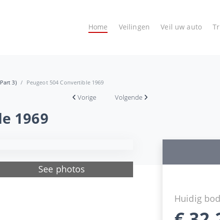
Home
Veilingen
Veil uw auto
T
Part 3)
Peugeot 504 Convertible 1969
Vorige
Volgende
le 1969
See photos
Huidig bo
€
32.