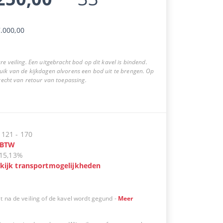
.000,00
re veiling. Een uitgebracht bod op dit kavel is bindend.
uik van de kijkdagen alvorens een bod uit te brengen. Op
 recht van retour van toepassing.
:
121
-
170
BTW
15,13%
kijk transportmogelijkheden
t na de veiling of de kavel wordt gegund
-
Meer