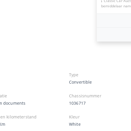
Classic Car Auct
bemiddelaar namen
Type
Convertible
atie
Chassisnummer
m documents
1036717
zen kilometerstand
Kleur
 Km
White