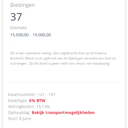
Biedingen
37
Estimate
15.000,00
-
19.000,00
.
Dit is een openbare veiling. Een uitgebracht bod op dit kavel is
bindend. Maak a.u.b. gebruik van de kijkdagen alvorens een bod uit
te brengen. Op dit kavel is geen recht van retour van toepassing.
Kavelnummer
:
121
-
167
Kaveltype
:
0
%
BTW
Veilingkosten
:
15,13%
Ophaaldag
:
Bekijk transportmogelijkheden
Sluit
:
8 June