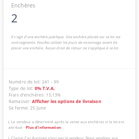
Enchères
2
Il s'agit d'une enchère publique. Une enchère placée sur ce lot est
contraignante. Veuillez utiliser les jours de visionnage avant de
placer une enchère. Aucun droit de retour ne s'applique à ce lot.
Numéro de lot
:
241
-
99
Type de lot
:
0
%
T.V.A.
Frais d'enchères
:
15,13%
Ramasser
:
Afficher les options de livraison
Se ferme
:
25 June
Le vendeur a déterminé après la vente aux enchères si le lot est
attribué
-
Plus d'information
Classic Car Auctions n'est pas le vendeur. Nous vendons aux