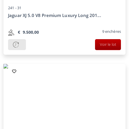
241 -
31
Jaguar XJ 5.0 V8 Premium Luxury Long 201...
9
enchères
€
9.500,00
Voir le lot