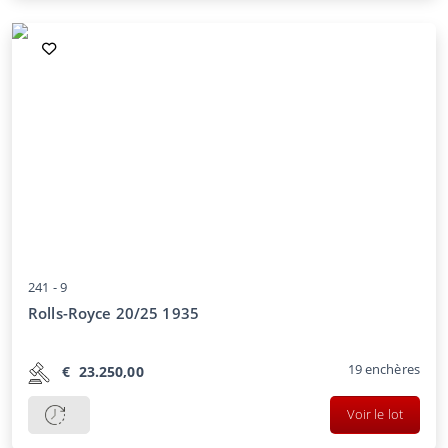
241 -
9
Rolls-Royce 20/25 1935
19
enchères
€
23.250,00
Voir le lot