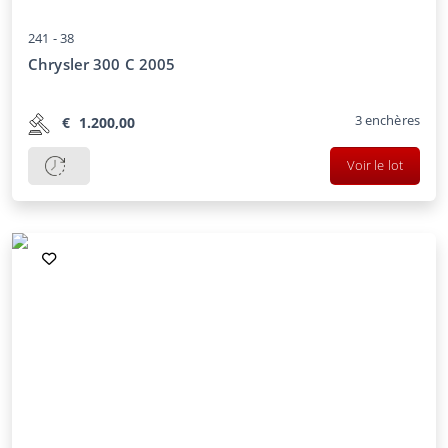
241 -
38
Chrysler 300 C 2005
3
enchères
€
1.200,00
Voir le lot