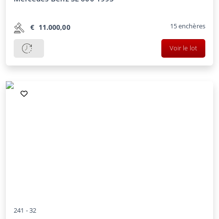
15
enchères
€
11.000,00
Voir le lot
241 -
32