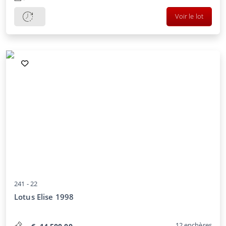
Voir le lot
241 -
22
Lotus Elise 1998
12
enchères