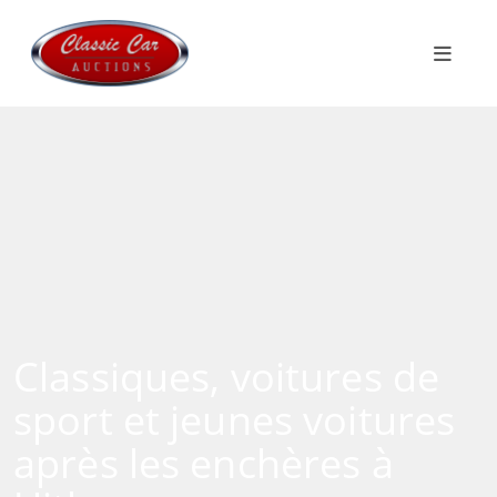
Classiques, voitures de
sport et jeunes voitures
après les enchères à