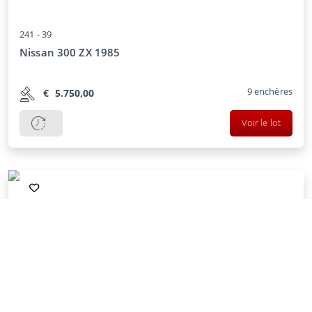
241 -
39
Nissan 300 ZX 1985
9
enchères
€
5.750,00
Voir le lot