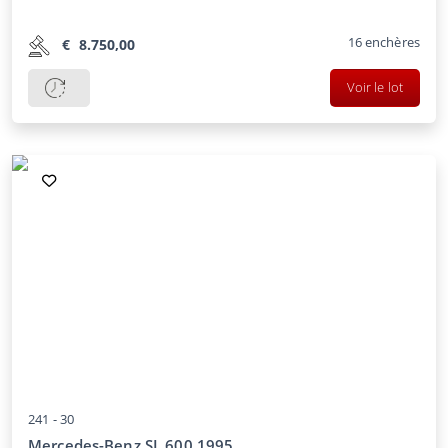
16
enchères
€
8.750,00
Voir le lot
241 -
30
Mercedes-Benz SL 600 1995