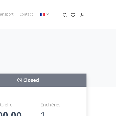
ransport
Contact
Closed
tuelle
Enchères
00,00
1