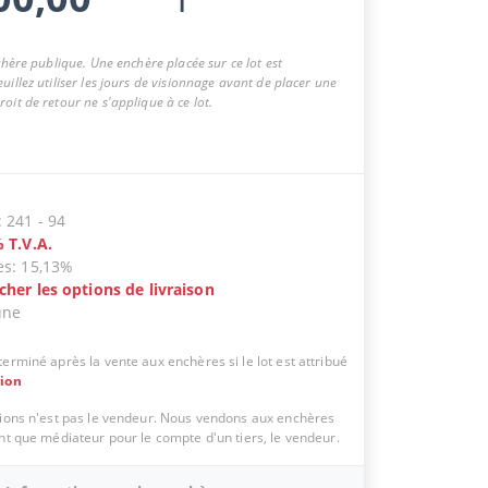
nchère publique. Une enchère placée sur ce lot est
uillez utiliser les jours de visionnage avant de placer une
oit de retour ne s'applique à ce lot.
:
241
-
94
%
T.V.A.
es
:
15,13%
icher les options de livraison
une
erminé après la vente aux enchères si le lot est attribué
tion
tions n'est pas le vendeur. Nous vendons aux enchères
ant que médiateur pour le compte d'un tiers, le vendeur.