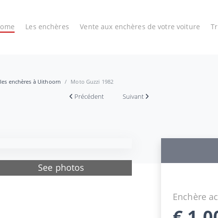
Home
Les enchères
Vente aux enchères de votre voiture
T
 les enchères à Uithoorn
Moto Guzzi 1982
Précédent
Suivant
See photos
Enchère ac
€
1.0