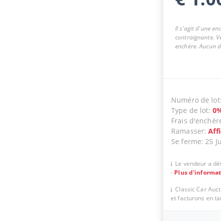
Il s'agit d'une e
contraignante. Ve
enchère. Aucun dr
Numéro de lot
Type de lot
:
0
Frais d'enchèr
Ramasser
:
Aff
Se ferme
:
25 J
Le vendeur a dét
-
Plus d'informa
Classic Car Auc
et facturons en t