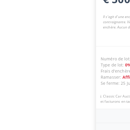
Il s'agit d'une e
contraignante. Ve
enchère. Aucun dr
Numéro de lot
Type de lot
:
0
Frais d'enchèr
Ramasser
:
Aff
Se ferme
:
25 J
Classic Car Auc
et facturons en t