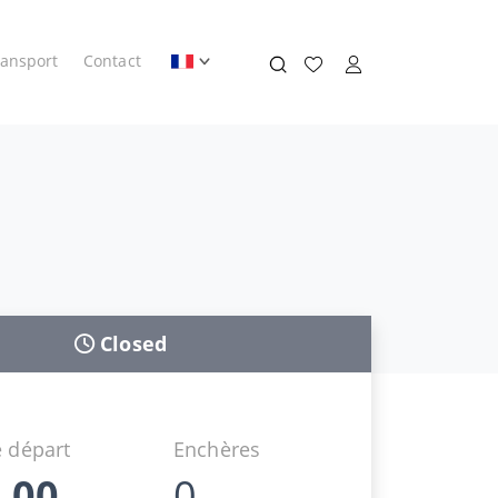
ransport
Contact
Closed
 départ
Enchères
,00
0