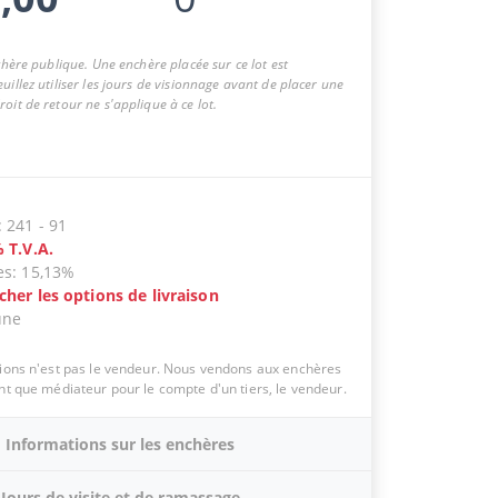
nchère publique. Une enchère placée sur ce lot est
uillez utiliser les jours de visionnage avant de placer une
oit de retour ne s'applique à ce lot.
:
241
-
91
%
T.V.A.
es
:
15,13%
icher les options de livraison
une
tions n'est pas le vendeur. Nous vendons aux enchères
ant que médiateur pour le compte d'un tiers, le vendeur.
Informations sur les enchères
Jours de visite et de ramassage