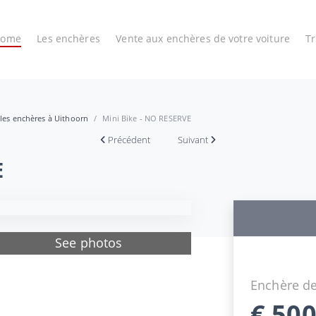
Home
Les enchères
Vente aux enchères de votre voiture
T
 les enchères à Uithoorn
Mini Bike - NO RESERVE
Précédent
Suivant
E
See photos
Enchère de
€
500