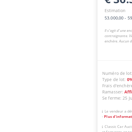
Estimation
53.000,00
-
59
Il s'agit d'une e
contraignante. Ve
enchère. Aucun dr
Numéro de lot
Type de lot
:
0
Frais d'enchèr
Ramasser
:
Aff
Se ferme
:
25 J
Le vendeur a dét
-
Plus d'informa
Classic Car Auc
et facturons en t