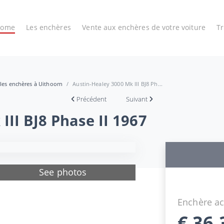
Home
Les enchères
Vente aux enchères de votre voiture
T
 les enchères à Uithoorn
Austin-Healey 3000 Mk III BJ8 Ph...
Précédent
Suivant
III BJ8 Phase II 1967
See photos
Enchère ac
€
36.