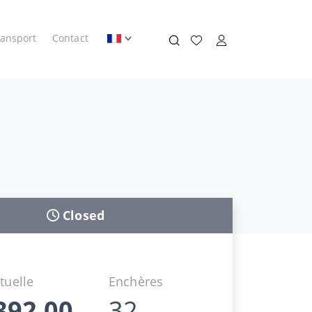
ransport
Contact
Closed
tuelle
Enchères
392,00
32