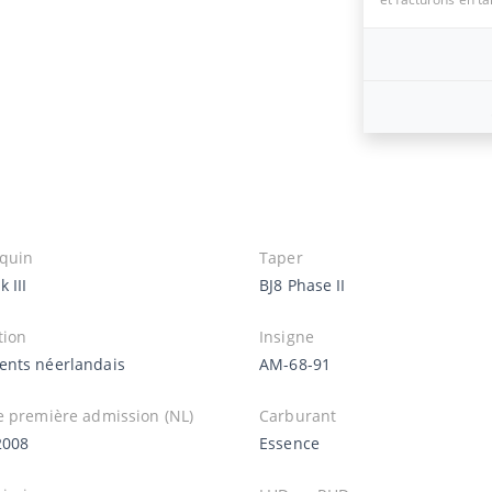
quin
Taper
 III
BJ8 Phase II
tion
Insigne
nts néerlandais
AM-68-91
e première admission (NL)
Carburant
2008
Essence