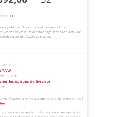
.000,00
nchère publique. Une enchère placée sur ce lot est
uillez utiliser les jours de visionnage avant de placer une
oit de retour ne s'applique à ce lot.
:
241
-
68
%
T.V.A.
es
:
15,13%
icher les options de livraison
une
erminé après la vente aux enchères si le lot est attribué
tion
tions n'est pas le vendeur. Nous vendons aux enchères
ant que médiateur pour le compte d'un tiers, le vendeur.