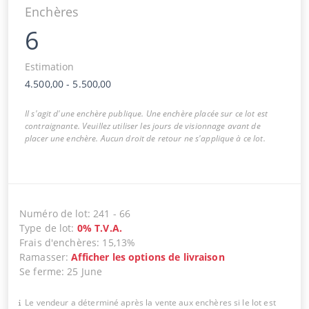
Enchères
6
Estimation
4.500,00
-
5.500,00
Il s'agit d'une enchère publique. Une enchère placée sur ce lot est
contraignante. Veuillez utiliser les jours de visionnage avant de
placer une enchère. Aucun droit de retour ne s'applique à ce lot.
Numéro de lot
:
241
-
66
Type de lot
:
0
%
T.V.A.
Frais d'enchères
:
15,13%
Ramasser
:
Afficher les options de livraison
Se ferme
:
25 June
Le vendeur a déterminé après la vente aux enchères si le lot est