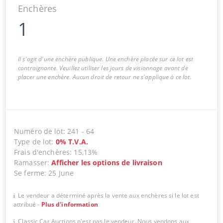
Enchères
1
Il s'agit d'une enchère publique. Une enchère placée sur ce lot est
contraignante. Veuillez utiliser les jours de visionnage avant de
placer une enchère. Aucun droit de retour ne s'applique à ce lot.
Numéro de lot
:
241
-
64
Type de lot
:
0
%
T.V.A.
Frais d'enchères
:
15,13%
Ramasser
:
Afficher les options de livraison
Se ferme
:
25 June
Le vendeur a déterminé après la vente aux enchères si le lot est
attribué
-
Plus d'information
Classic Car Auctions n'est pas le vendeur. Nous vendons aux