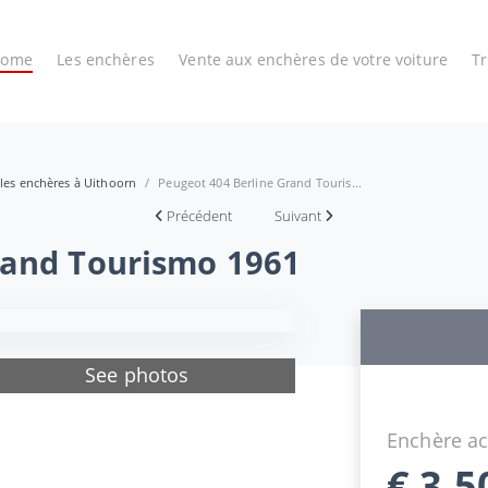
Home
Les enchères
Vente aux enchères de votre voiture
T
 les enchères à Uithoorn
Peugeot 404 Berline Grand Touris...
Précédent
Suivant
rand Tourismo 1961
See photos
Enchère ac
€
3.5