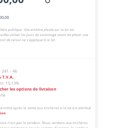
00,00
nchère publique. Une enchère placée sur ce lot est
uillez utiliser les jours de visionnage avant de placer une
oit de retour ne s'applique à ce lot.
:
241
-
46
%
T.V.A.
es
:
15,13%
icher les options de livraison
une
erminé après la vente aux enchères si le lot est attribué
tion
tions n'est pas le vendeur. Nous vendons aux enchères
ant que médiateur pour le compte d'un tiers, le vendeur.