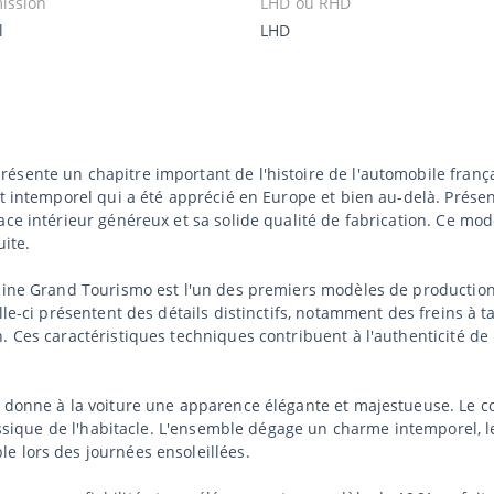
ission
LHD ou RHD
l
LHD
ésente un chapitre important de l'histoire de l'automobile frança
et intemporel qui a été apprécié en Europe et bien au-delà. Prése
pace intérieur généreux et sa solide qualité de fabrication. Ce m
uite.
rline Grand Tourismo est l'un des premiers modèles de production
lle-ci présentent des détails distinctifs, notamment des freins à
. Ces caractéristiques techniques contribuent à l'authenticité de 
4 donne à la voiture une apparence élégante et majestueuse. Le co
classique de l'habitacle. L'ensemble dégage un charme intemporel, 
e lors des journées ensoleillées.