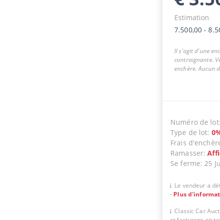
Estimation
7.500,00
-
8.5
Il s'agit d'une e
contraignante. Ve
enchère. Aucun dr
Numéro de lot
Type de lot
:
0
Frais d'enchèr
Ramasser
:
Aff
Se ferme
:
25 J
Le vendeur a dét
-
Plus d'informa
Classic Car Auc
et facturons en t