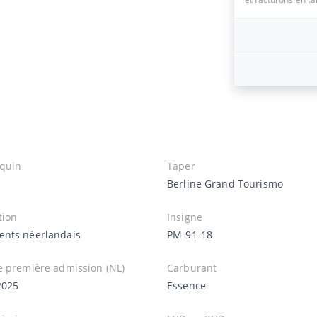
quin
Taper
Berline Grand Tourismo
tion
Insigne
nts néerlandais
PM-91-18
e première admission (NL)
Carburant
2025
Essence