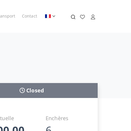
ransport
Contact
Closed
tuelle
Enchères
00,00
6