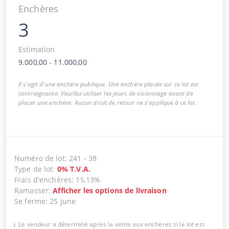
Enchères
3
Estimation
9.000,00
-
11.000,00
Il s'agit d'une enchère publique. Une enchère placée sur ce lot est
contraignante. Veuillez utiliser les jours de visionnage avant de
placer une enchère. Aucun droit de retour ne s'applique à ce lot.
Numéro de lot
:
241
-
38
Type de lot
:
0
%
T.V.A.
Frais d'enchères
:
15,13%
Ramasser
:
Afficher les options de livraison
Se ferme
:
25 June
Le vendeur a déterminé après la vente aux enchères si le lot est