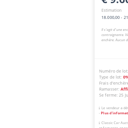
Estimation
18.000,00
-
21
Il s'agit d'une e
contraignante. Ve
enchère. Aucun dr
Numéro de lot
Type de lot
:
0
Frais d'enchèr
Ramasser
:
Aff
Se ferme
:
25 J
Le vendeur a dét
-
Plus d'informa
Classic Car Auc
et facturons en t