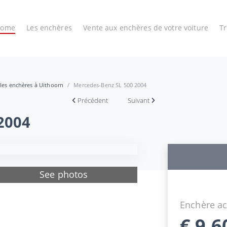
Home
Les enchères
Vente aux enchères de votre voiture
T
 les enchères à Uithoorn
Mercedes-Benz SL 500 2004
Précédent
Suivant
2004
See photos
Enchère ac
€
9.6