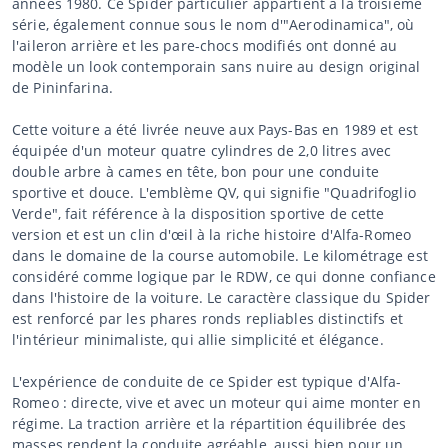
années 1980. Ce Spider particulier appartient à la troisième
série, également connue sous le nom d'"Aerodinamica", où
l'aileron arrière et les pare-chocs modifiés ont donné au
modèle un look contemporain sans nuire au design original
de Pininfarina.
Cette voiture a été livrée neuve aux Pays-Bas en 1989 et est
équipée d'un moteur quatre cylindres de 2,0 litres avec
double arbre à cames en tête, bon pour une conduite
sportive et douce. L'emblème QV, qui signifie "Quadrifoglio
Verde", fait référence à la disposition sportive de cette
version et est un clin d'œil à la riche histoire d'Alfa-Romeo
dans le domaine de la course automobile. Le kilométrage est
considéré comme logique par le RDW, ce qui donne confiance
dans l'histoire de la voiture. Le caractère classique du Spider
est renforcé par les phares ronds repliables distinctifs et
l'intérieur minimaliste, qui allie simplicité et élégance.
L'expérience de conduite de ce Spider est typique d'Alfa-
Romeo : directe, vive et avec un moteur qui aime monter en
régime. La traction arrière et la répartition équilibrée des
masses rendent la conduite agréable, aussi bien pour un