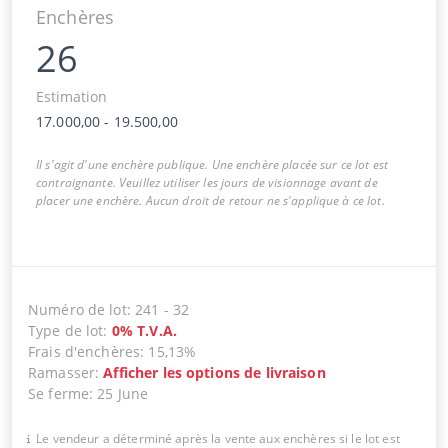
Enchères
26
Estimation
17.000,00
-
19.500,00
Il s'agit d'une enchère publique. Une enchère placée sur ce lot est
contraignante. Veuillez utiliser les jours de visionnage avant de
placer une enchère. Aucun droit de retour ne s'applique à ce lot.
Numéro de lot
:
241
-
32
Type de lot
:
0
%
T.V.A.
Frais d'enchères
:
15,13%
Ramasser
:
Afficher les options de livraison
Se ferme
:
25 June
Le vendeur a déterminé après la vente aux enchères si le lot est