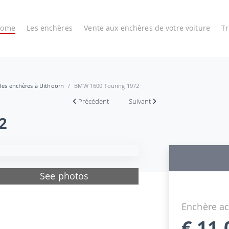
Home
Les enchères
Vente aux enchères de votre voiture
T
 les enchères à Uithoorn
BMW 1600 Touring 1972
Précédent
Suivant
2
See photos
Enchère ac
€
11.