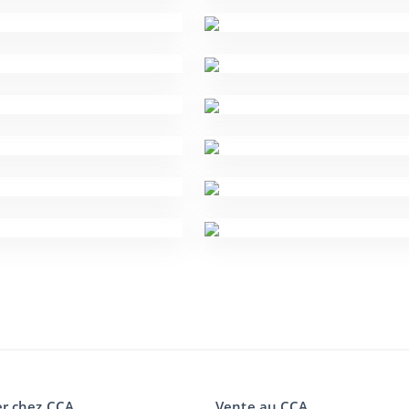
r chez CCA
Vente au CCA