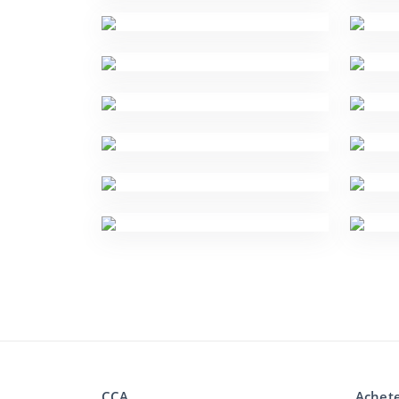
CCA
Achete