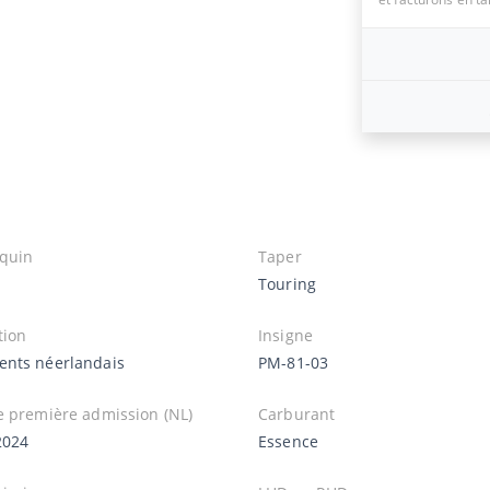
quin
Taper
Touring
tion
Insigne
nts néerlandais
PM-81-03
e première admission (NL)
Carburant
2024
Essence