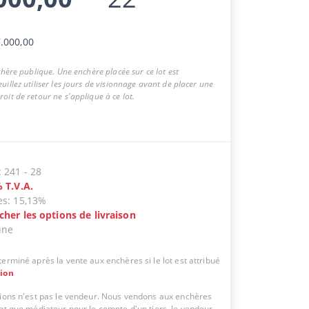
.000,00
nchère publique. Une enchère placée sur ce lot est
uillez utiliser les jours de visionnage avant de placer une
oit de retour ne s'applique à ce lot.
:
241
-
28
%
T.V.A.
es
:
15,13%
icher les options de livraison
une
erminé après la vente aux enchères si le lot est attribué
tion
tions n'est pas le vendeur. Nous vendons aux enchères
ant que médiateur pour le compte d'un tiers, le vendeur.