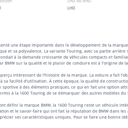
ission
LHD ou RHD
l
LHD
ésenté une étape importante dans le développement de la marque
que et sa polyvalence. La variante Touring, avec sa partie arrière 
pondait à la demande croissante de véhicules compacts et familia
r BMW sur la qualité et le plaisir de conduire est à l'origine de l
erçu intéressant de l'histoire de la marque. La voiture a fait l'
t à sa facilité d'utilisation. À cette époque, la qualité de constru
 sportive à des éléments pratiques, ce qui en fait une option att
 permis à la 1600 Touring de se démarquer des autres modèles du
i ont défini la marque BMW, la 1600 Touring reste un véhicule int
tion et le savoir-faire qui ont fait la réputation de BMW dans les 
pprécier ses caractéristiques uniques. Pour se faire une bonne i