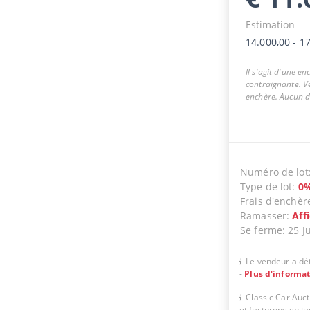
Estimation
14.000,00
-
17
Il s'agit d'une e
contraignante. Ve
enchère. Aucun dr
Numéro de lot
Type de lot
:
0
Frais d'enchèr
Ramasser
:
Aff
Se ferme
:
25 J
Le vendeur a dét
-
Plus d'informa
Classic Car Auc
et facturons en t