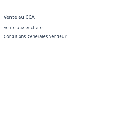
Vente au CCA
Vente aux enchères
Conditions générales vendeur
Mon CCA
Login
Registre
©
2026
Classic Car Auctions
All rights reserved