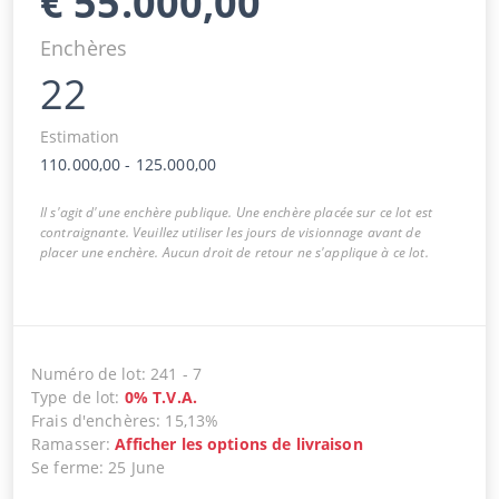
€
55.000,00
Enchères
22
Estimation
110.000,00
-
125.000,00
Il s'agit d'une enchère publique. Une enchère placée sur ce lot est
contraignante. Veuillez utiliser les jours de visionnage avant de
placer une enchère. Aucun droit de retour ne s'applique à ce lot.
Numéro de lot
:
241
-
7
Type de lot
:
0
%
T.V.A.
Frais d'enchères
:
15,13%
Ramasser
:
Afficher les options de livraison
Se ferme
:
25 June