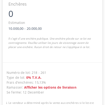
Enchères
0
Estimation
10.000,00
-
20.000,00
Il s'agit d'une enchère publique. Une enchère placée sur ce lot est
contraignante. Veuillez utiliser les jours de visionnage avant de
placer une enchère. Aucun droit de retour ne s'applique à ce lot.
Numéro de lot
:
218
-
261
Type de lot
:
0
%
T.V.A.
Frais d'enchères
:
15,13%
Ramasser
:
Afficher les options de livraison
Se ferme
:
12 December
Le vendeur a déterminé après la vente aux enchères si le lot est