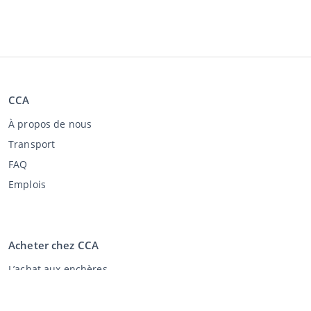
CCA
À propos de nous
Transport
FAQ
Emplois
Acheter chez CCA
L’achat aux enchères
Conditions générales de l'acheteur
Clause de non-responsabilité