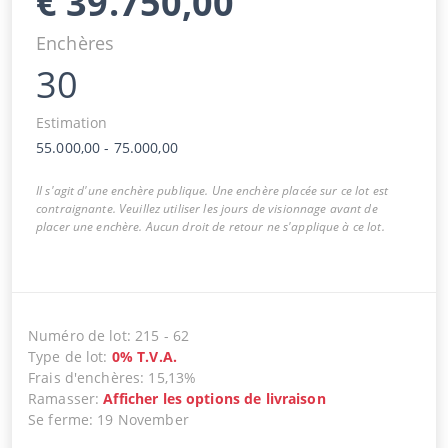
€
39.750,00
Enchères
30
Estimation
55.000,00
-
75.000,00
Il s'agit d'une enchère publique. Une enchère placée sur ce lot est
contraignante. Veuillez utiliser les jours de visionnage avant de
placer une enchère. Aucun droit de retour ne s'applique à ce lot.
Numéro de lot
:
215
-
62
Type de lot
:
0
%
T.V.A.
Frais d'enchères
:
15,13%
Ramasser
:
Afficher les options de livraison
Se ferme
:
19 November