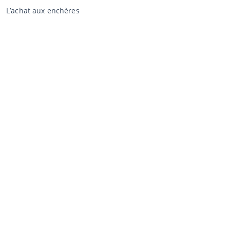
L’achat aux enchères
Conditions générales de l'acheteur
Clause de non-responsabilité
Déclaration de confidentialité
Vente au CCA
Vente aux enchères
Conditions générales vendeur
Mon CCA
Login
Registre