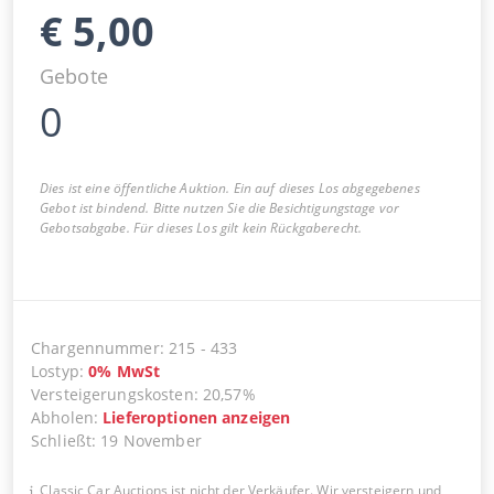
€
5,00
Gebote
0
Dies ist eine öffentliche Auktion. Ein auf dieses Los abgegebenes
Gebot ist bindend. Bitte nutzen Sie die Besichtigungstage vor
Gebotsabgabe. Für dieses Los gilt kein Rückgaberecht.
Chargennummer
:
215
-
433
Lostyp
:
0
%
MwSt
Versteigerungskosten
:
20,57%
Abholen
:
Lieferoptionen anzeigen
Schließt
:
19 November
Classic Car Auctions ist nicht der Verkäufer. Wir versteigern und