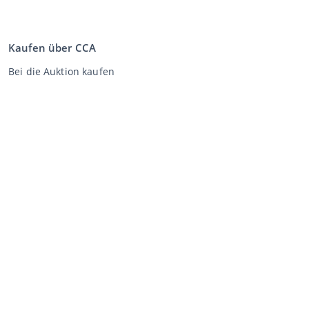
Kaufen über CCA
Bei die Auktion kaufen
Allgemeine Geschäftsbedingungen Käufer
Disclaimer
Datenschutz-Erklärung
Verkaufen über CCA
Verkaufen bei der Auktion
Allgemeine Geschäftsbedingungen Verkäufer
Mein CCA