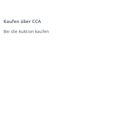
Kaufen über CCA
Bei die Auktion kaufen
Allgemeine Geschäftsbedingungen Käufer
Disclaimer
Datenschutz-Erklärung
Verkaufen über CCA
Verkaufen bei der Auktion
Allgemeine Geschäftsbedingungen Verkäufer
Mein CCA