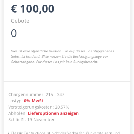
€
100,00
Gebote
0
Dies ist eine öffentliche Auktion. Ein auf dieses Los abgegebenes
Gebot ist bindend. Bitte nutzen Sie die Besichtigungstage vor
Gebotsabgabe. Für dieses Los gilt kein Rückgaberecht.
Chargennummer
:
215
-
347
Lostyp
:
0
%
MwSt
Versteigerungskosten
:
20,57%
Abholen
:
Lieferoptionen anzeigen
Schließt
:
19 November
Classic Car Auctions ist nicht der Verkäufer. Wir versteigern und