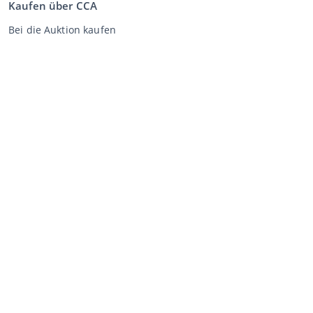
Kaufen über CCA
Bei die Auktion kaufen
Allgemeine Geschäftsbedingungen Käufer
Disclaimer
Datenschutz-Erklärung
Verkaufen über CCA
Verkaufen bei der Auktion
Allgemeine Geschäftsbedingungen Verkäufer
Mein CCA
Anmeldung
Register