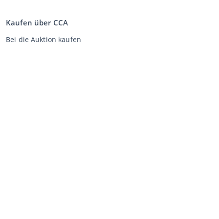
Kaufen über CCA
Bei die Auktion kaufen
Allgemeine Geschäftsbedingungen Käufer
Disclaimer
Datenschutz-Erklärung
Verkaufen über CCA
Verkaufen bei der Auktion
Allgemeine Geschäftsbedingungen Verkäufer
Mein CCA
Anmeldung