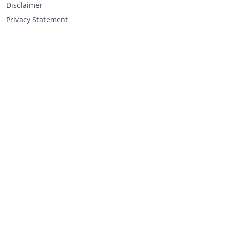
Disclaimer
Privacy Statement
Verkopen via CCA
Verkopen via de veiling
Algemene voorwaarden verkoper
Mijn CCA
Inloggen
Registreren