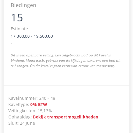
Biedingen
15
Estimate
17.000,00
-
19.500,00
.
Dit is een openbare veiling. Een uitgebracht bod op dit kavel is
bindend. Maak a.u.b. gebruik van de kijkdagen alvorens een bod uit
te brengen. Op dit kavel is geen recht van retour van toepassing.
Kavelnummer
:
240
-
48
Kaveltype
:
0
%
BTW
Veilingkosten
:
15,13%
Ophaaldag
:
Bekijk transportmogelijkheden
Sluit
:
24 June