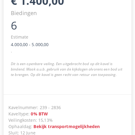
€
1.400,00
Biedingen
6
Estimate
4.000,00
-
5.000,00
.
Dit is een openbare veiling. Een uitgebracht bod op dit kavel is
bindend. Maak a.u.b. gebruik van de kijkdagen alvorens een bod uit
te brengen. Op dit kavel is geen recht van retour van toepassing.
Kavelnummer
:
239
-
2836
Kaveltype
:
0
%
BTW
Veilingkosten
:
15,13%
Ophaaldag
:
Bekijk transportmogelijkheden
Sluit
:
12 June