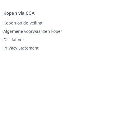
Kopen via CCA
Kopen op de veiling
Algemene voorwaarden koper
Disclaimer
Privacy Statement
Verkopen via CCA
Verkopen via de veiling
Algemene voorwaarden verkoper
Mijn CCA
Inloggen